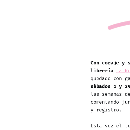
Con coraje y 
librería
La R
quedado con g
sábados 1 y 2
las semanas d
comentando ju
y registro.
Esta vez el t