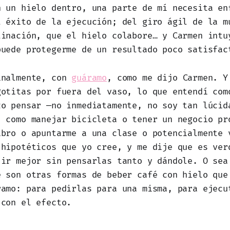
n un hielo dentro, una parte de mí necesita en
l éxito de la ejecución; del giro ágil de la m
linación, que el hielo colabore… y Carmen intu
puede protegerme de un resultado poco satisfac
inalmente, con
guáramo
, como me dijo Carmen. Y
gotitas por fuera del vaso, lo que entendí com
zo pensar —no inmediatamente, no soy tan lúcid
, como manejar bicicleta o tener un negocio pr
ibro o apuntarme a una clase o potencialmente 
 hipotéticos que yo cree, y me dije que es ver
 ir mejor sin pensarlas tanto y dándole. O sea
e son otras formas de beber café con hielo que
ramo: para pedirlas para una misma, para ejecu
 con el efecto.