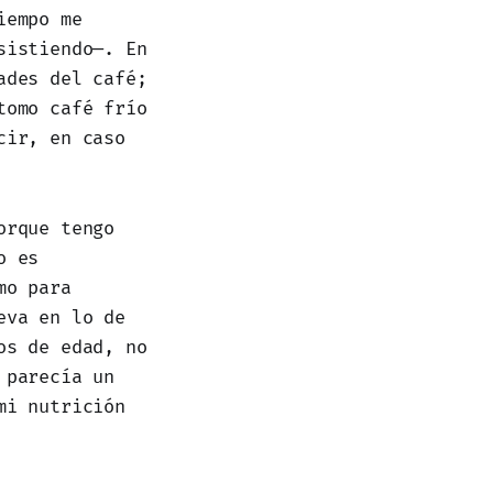
iempo me
sistiendo—. En
ades del café;
tomo café frío
cir, en caso
orque tengo
o es
mo para
eva en lo de
os de edad, no
 parecía un
mi nutrición