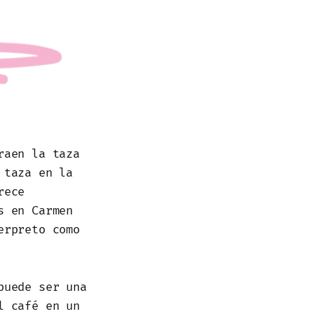
raen la taza
 taza en la
rece
s en Carmen
erpreto como
puede ser una
l café en un