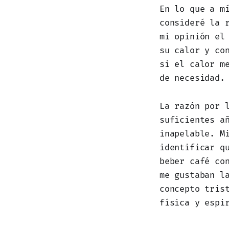
En lo que a m
consideré la 
mi opinión el
su calor y co
si el calor m
de necesidad.
La razón por 
suficientes a
inapelable. M
identificar q
beber café co
me gustaban l
concepto tris
física y espi