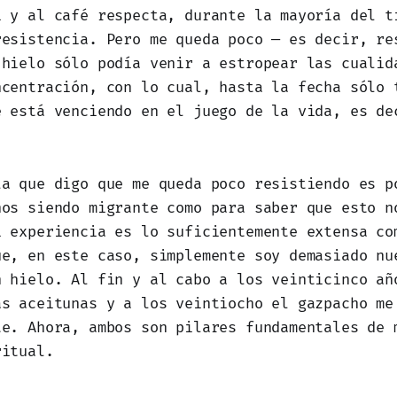
í y al café respecta, durante la mayoría del t
resistencia. Pero me queda poco — es decir, re
 hielo sólo podía venir a estropear las cualid
ncentración, con lo cual, hasta la fecha sólo 
e está venciendo en el juego de la vida, es de
la que digo que me queda poco resistiendo es p
ños siendo migrante como para saber que esto n
i experiencia es lo suficientemente extensa co
ue, en este caso, simplemente soy demasiado nu
n hielo. Al fin y al cabo a los veinticinco añ
as aceitunas y a los veintiocho el gazpacho me
te. Ahora, ambos son pilares fundamentales de 
ritual.