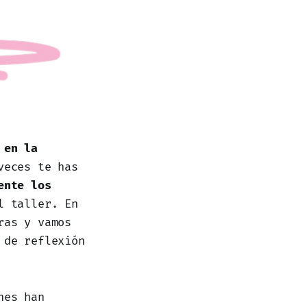
 en la
veces te has
ente los
l taller. En
ras y vamos
 de reflexión
nes han