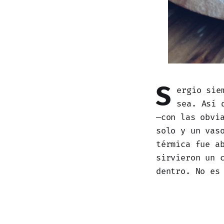
S
ergio sie
sea. Así 
—con las obvi
solo y un vas
térmica fue a
sirvieron un 
dentro. No es