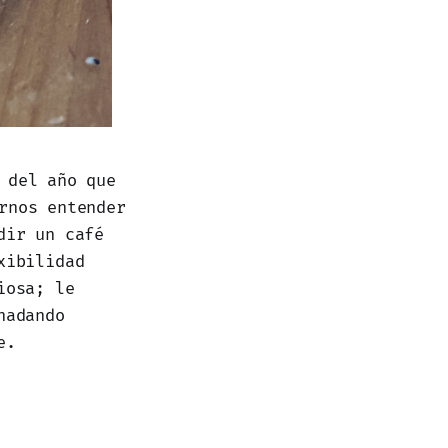
 del año que
rnos entender
dir un café
xibilidad
iosa; le
nadando
e.