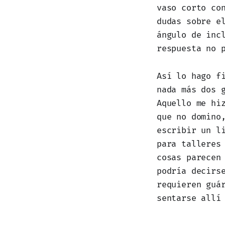
vaso corto co
dudas sobre e
ángulo de inc
respuesta no 
Así lo hago f
nada más dos 
Aquello me hi
que no domino
escribir un l
para talleres
cosas parecen
podría decirs
requieren guá
sentarse allí