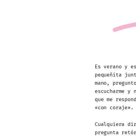
Es verano y e
pequeñita jun
mano, pregunt
escucharme y 
que me respon
«con coraje».
Cualquiera di
pregunta retó