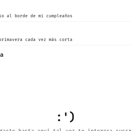
io al borde de mi cumpleaños
o
primavera cada vez más corta
da
:')