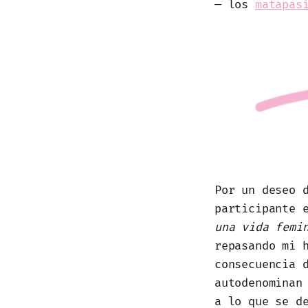
— los
matapas
Por un deseo 
participante 
una vida femi
repasando mi 
consecuencia 
autodenominan
a lo que se d