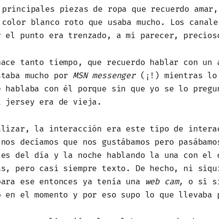
 principales piezas de ropa que recuerdo amar,
 color blanco roto que usaba mucho. Los canale
y el punto era trenzado, a mi parecer, precios
hace tanto tiempo, que recuerdo hablar con un 
staba mucho por
MSN messenger
(¡!)
mientras lo
e hablaba con él porque sin que yo se lo pregu
i jersey era de vieja.
alizar, la interacción era este tipo de intera
 nos decíamos que nos gustábamos pero pasábamo
les del día y la noche hablando la una con el 
as, pero casi siempre texto. De hecho, ni siqu
para ese entonces ya tenía una
web cam,
o si si
o en el momento y por eso supo lo que llevaba 