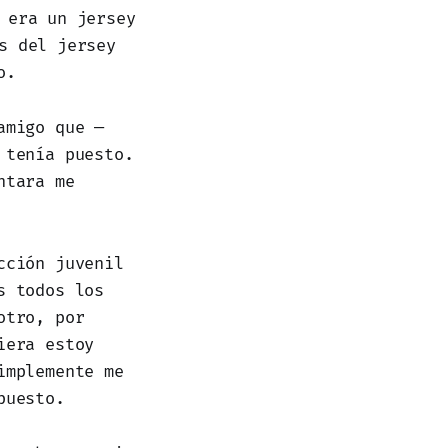
 era un jersey
s del jersey
o.
amigo que —
 tenía puesto.
ntara me
cción juvenil
s todos los
otro, por
iera estoy
mplemente me
puesto.