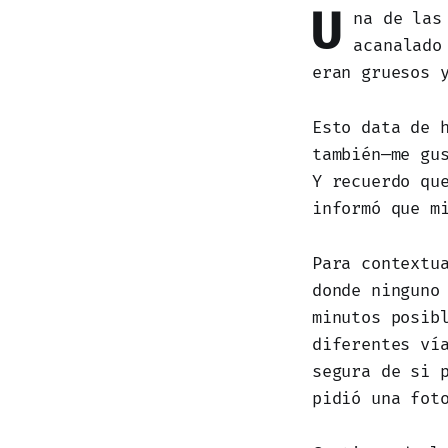
U
na de las
acanalado
eran gruesos 
Esto data de 
también—me gu
Y recuerdo qu
informó que m
Para contextu
donde ninguno
minutos posib
diferentes ví
segura de si 
pidió una fot