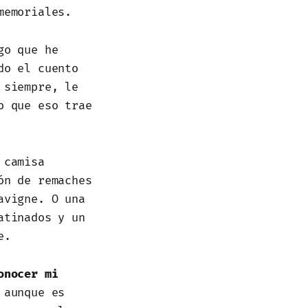
memoriales.
go que he
do el cuento
 siempre, le
o que eso trae
 camisa
ón de remaches
avigne. O una
atinados y un
e.
onocer mi
aunque es