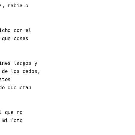
a, rabia o
icho con el
 que cosas
ines largos y
 de los dedos,
stos
do que eran
l que no
 mi foto