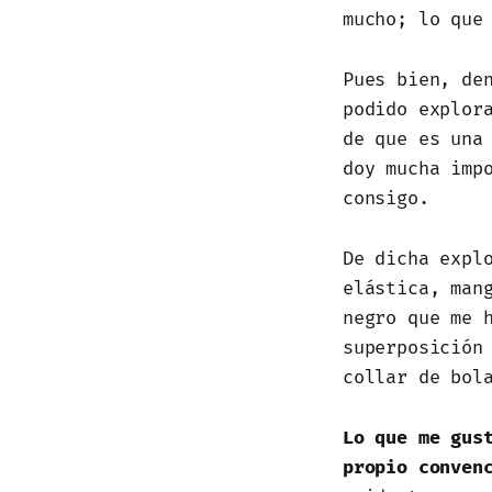
mucho; lo que
Pues bien, de
podido explor
de que es una
doy mucha imp
consigo.
De dicha expl
elástica, man
negro que me 
superposición
collar de bol
Lo que me gus
propio conven