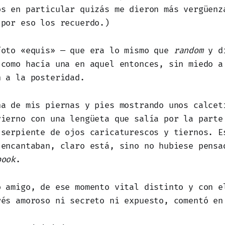
os en particular quizás me dieron más vergüenz
 por eso los recuerdo.)
foto «equis» — que era lo mismo que
random
y d
 como hacía una en aquel entonces, sin miedo a
n a la posteridad.
na de mis piernas y pies mostrando unos calcet
vierno con una lengüeta que salía por la parte
 serpiente de ojos caricaturescos y tiernos. E
 encantaban, claro está, sino no hubiese pensa
book
.
o amigo, de ese momento vital distinto y con e
rés amoroso ni secreto ni expuesto, comentó en