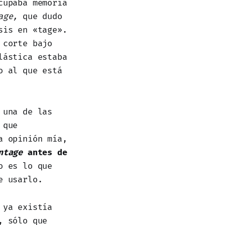
upaba memoria
tage,
que dudo
sis en «tage».
 corte bajo
lástica estaba
o al que está
 una de las
 que
a opinión mía,
ntage
antes de
o es lo que
e usarlo.
 ya existía
, sólo que