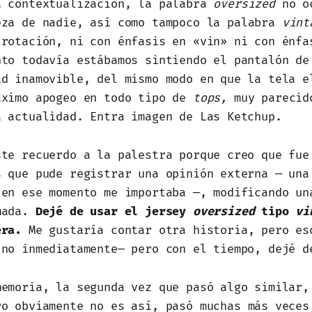
a contextualización, la palabra
oversized
no oc
za de nadie, así como tampoco la palabra
vin
 rotación, ni con énfasis en «vin» ni con énfa
nto todavía estábamos sintiendo el pantalón
de
ad inamovible, del mismo modo en que la tela e
áximo apogeo en todo tipo de
tops,
muy parecid
a actualidad. Entra imagen de Las Ketchup.
ste recuerdo a la palestra porque creo que fue
s que pude registrar una opinión externa — una
 en ese momento me importaba —, modificando un
mada.
Dejé de usar el jersey
oversized
tipo
vi
era.
Me gustaría contar otra historia, pero es
 no inmediatamente— pero con el tiempo, dejé d
memoria, la segunda vez que pasó algo similar,
ro obviamente no es así, pasó muchas más veces