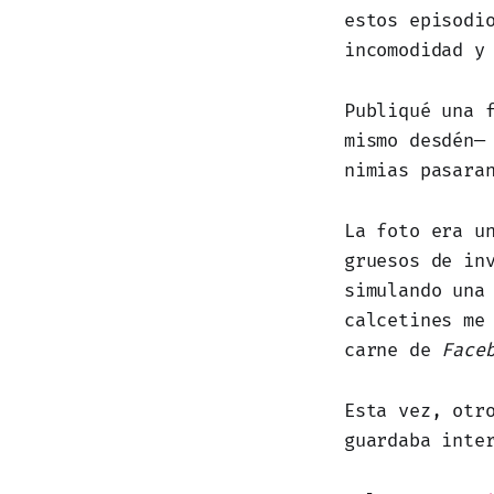
estos episodi
incomodidad y
Publiqué una 
mismo desdén—
nimias pasara
La foto era u
gruesos de in
simulando una
calcetines me
carne de
Face
Esta vez, otr
guardaba inte