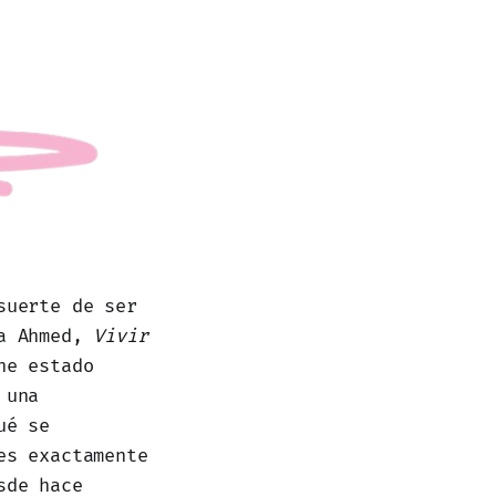
suerte de ser
ra Ahmed,
Vivir
he estado
 una
ué se
es exactamente
sde hace