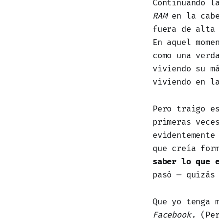
Continuando l
RAM
en la cabe
fuera de alta
En aquel mome
como una verd
viviendo su m
viviendo en l
Pero traigo e
primeras vece
evidentemente
que creía for
saber lo que 
pasó — quizás
Que yo tenga 
Facebook.
(Pe